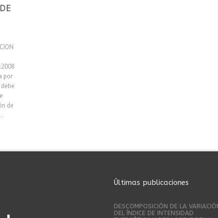
 DE
ACION
:2008
a por
e debe
ee
ón de
..
Últimas publicaciones
DESCOMPOSICIÓN DE LA VARIACIÓ
DEL ÍNDICE DE INTENSIDAD