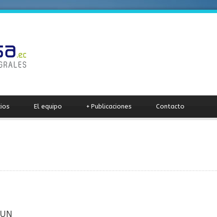
cios
El equipo
+
Publicaciones
Contacto
 UN