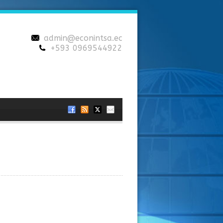
admin@econintsa.ec
+593 0969544922