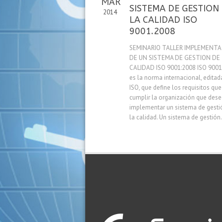
MAR
SISTEMA DE GESTION
2014
LA CALIDAD ISO
9001.2008
SEMINARIO TALLER IMPLEMENT
DE UN SISTEMA DE GESTION DE
CALIDAD ISO 9001:2008 ISO 9001
es la norma internacional, editad
ISO, que define los requisitos qu
cumplir la organización que des
implementar un sistema de gesti
la calidad. Un sistema de gestión.