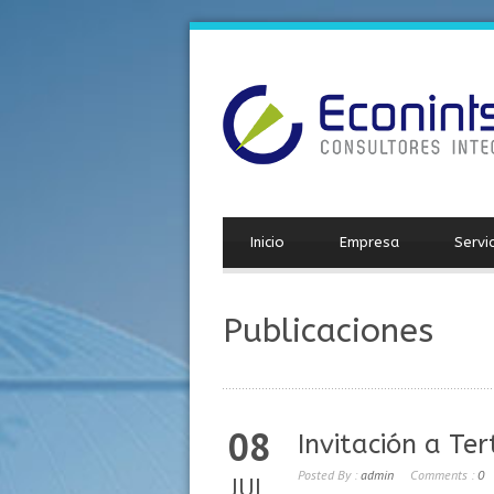
Inicio
Empresa
Servi
Publicaciones
08
Invitación a Te
Posted By :
admin
Comments :
0
JUL