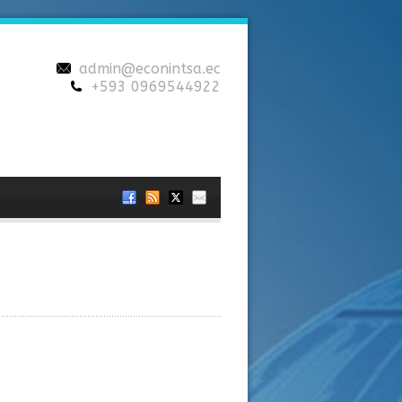
admin@econintsa.ec
+593 0969544922