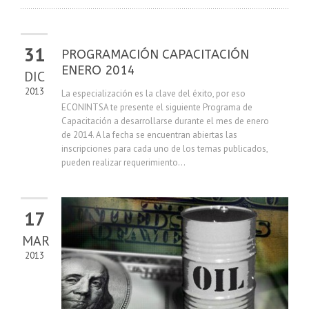
31
PROGRAMACIÓN CAPACITACIÓN
ENERO 2014
DIC
2013
La especialización es la clave del éxito, por eso
ECONINTSA te presente el siguiente Programa de
Capacitación a desarrollarse durante el mes de enero
de 2014. A la fecha se encuentran abiertas las
inscripciones para cada uno de los temas publicados,
pueden realizar requerimiento...
17
MAR
2013