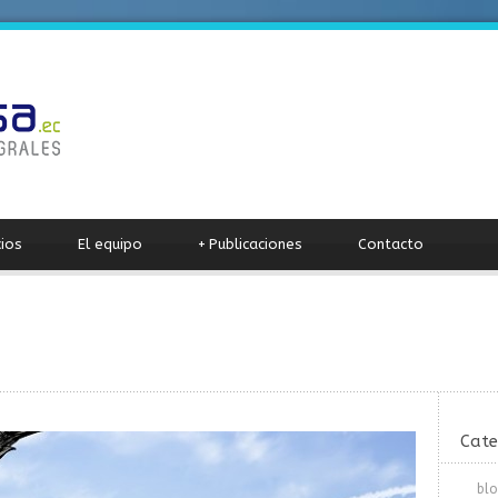
cios
El equipo
+
Publicaciones
Contacto
Cate
bl