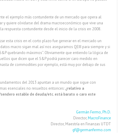
nte el ejemplo más contundente de un mercado que opera al
lar y quiere olvidarse del drama macroeconómico que vive una
a respuesta contundente desde el inicio de la crisis en 2008.
zar esta crisis en el corto plazo fue generar en el mercado un
 datos macro sigan mal así nos aseguramos QEIII para siempre y si
y S&P quebrando máximos”. Obviamente que entiendo la lógica de
uellos que dicen que el S&P podrá parecer caro medido en
nasta de commodities por ejemplo, está muy por debajo de sus
s fundamentos del 2013 apuntan a un mundo que sigue con
emas esenciales no resueltos entonces:
¿relativo a
/sendero estable de deuda/etc. está barato o caro este
Germán Fermo, Ph.D.
Director,
MacroFinance
Director, Maestría en Finanzas UTDT
gf@germanfermo.com