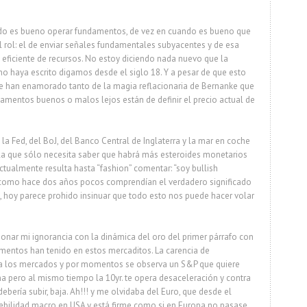
?
ndo es bueno operar fundamentos, de vez en cuando es bueno que
l rol: el de enviar señales fundamentales subyacentes y de esa
n eficiente de recursos. No estoy diciendo nada nuevo que la
o haya escrito digamos desde el siglo 18. Y a pesar de que esto
se han enamorado tanto de la magia reflacionaria de Bernanke que
damentos buenos o malos lejos están de definir el precio actual de
la Fed, del BoJ, del Banco Central de Inglaterra y la mar en coche
a que sólo necesita saber que habrá más esteroides monetarios
ctualmente resulta hasta “fashion” comentar: “soy bullish
í como hace dos años pocos comprendían el verdadero significado
, hoy parece prohido insinuar que todo esto nos puede hacer volar
ionar mi ignorancia con la dinámica del oro del primer párrafo con
amentos han tenido en estos mercaditos. La carencia de
 a los mercados y por momentos se observa un S&P que quiere
a pero al mismo tiempo la 10yr. te opera desaceleración y contra
ebería subir, baja. Ah!!! y me olvidaba del Euro, que desde el
bilidad macro en USA y está firme como si en Europa no pasase