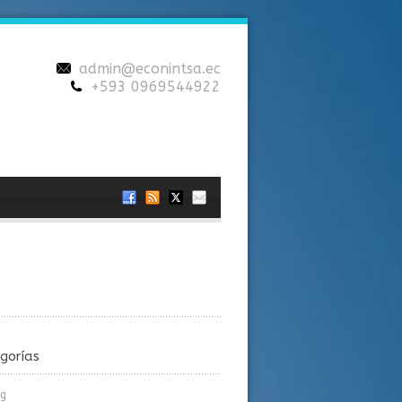
admin@econintsa.ec
+593 0969544922
gorías
og