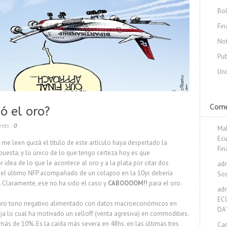
Bol
Fin
Not
Pub
Unc
Come
ó el oro?
nts :
0
Ma
Ecu
e leen quizá el título de este artículo haya despertado la
Fin
puesta, y lo único de lo que tengo certeza hoy es que
idea de lo que le acontece al oro y a la plata por citar dos
ad
 del último NFP acompañado de un colapso en la 10yr. debería
Sos
. Claramente, ese no ha sido el caso y
CABOOOOM!!
para el oro.
ad
EC
aro tono negativo alimentado con datos macroeconómicos en
DA
ja lo cual ha motivado un selloff (venta agresiva) en commodities.
 más de 10%. Es la caída más severa en 48hs. en las últimas tres
Car