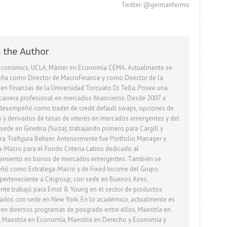
Twitter: @germanfermo
 the Author
 Economics, UCLA, Máster en Economía CEMA. Actualmente se
a como Director de MacroFinance y como Director de la
 en Finanzas de la Universidad Torcuato Di Tella. Posee una
carrera profesional en mercados financieros. Desde 2007 a
desempeñó como trader de credit default swaps, opciones de
y derivados de tasas de interés en mercados emergentes y del
sede en Ginebra (Suiza), trabajando primero para Cargill y
ra Trafigura Beheer. Anteriormente fue Portfolio Manager y
a-Macro para el Fondo Criteria Latino dedicado al
amiento en bonos de mercados emergentes. También se
ó como Estratega-Macro y de Fixed Income del Grupo
perteneciente a Citigroup, con sede en Buenos Aires.
nte trabajó para Ernst & Young en el sector de productos
rados con sede en New York. En lo académico, actualmente es
 en diversos programas de posgrado entre ellos, Maestría en
, Maestría en Economía, Maestría en Derecho y Economía y