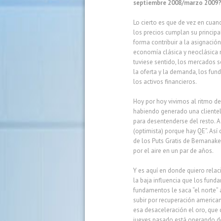
septiembre 2008/marzo 2009
Lo cierto es que de vez en cua
los precios cumplan su principa
forma contribuir a la asignació
economía clásica y neoclásica n
tuviese sentido, los mercados 
la oferta y la demanda, los fun
los activos financieros.
Hoy por hoy vivimos al ritmo de 
habiendo generado una clientel
para desentenderse del resto. A
(optimista) porque hay QE”. As
de los Puts Gratis de Bernanake
por el aire en un par de años.
Y es aquí en donde quiero relac
la baja influencia que los fund
fundamentos le saca “el norte”
subir por recuperación american
esa desaceleración el oro, que d
jueves pasado está operando de