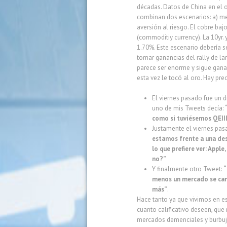
décadas. Datos de China en el o
combinan dos escenarios: a) me
aversión al riesgo. El cobre ba
(commoditiy currency). La 10yr.
1.70%. Este escenario debería s
tomar ganancias del rally de la
parece ser enorme y sigue ganad
esta vez le tocó al oro. Hay pr
El viernes pasado fue un d
uno de mis Tweets decía:
como si tuviésemos QEIII
Justamente el viernes pa
estamos frente a una des
lo que prefiere ver: Apple
no?”
Y finalmente otro Tweet:
“
menos un mercado se cansó
más”
.
Hace tanto ya que vivimos en est
cuanto calificativo deseen, que
mercados demenciales y burbu