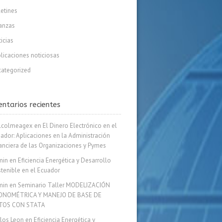
etines
anzas
icias
licaciones noticiosas
ategorized
ntarios recientes
lcolmeagex
en
El Dinero Electrónico en el
ador: Aplicaciones en la Administración
anciera de las Organizaciones y Pymes
min
en
Eficiencia Energética y Desarrollo
tenible en el Ecuador
min
en
Seminario Taller MODELIZACIÓN
ONOMÉTRICA Y MANEJO DE BASE DE
TOS CON STATA
los Leon
en
Eficiencia Energética y