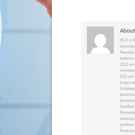
About
Ph.D. in
desempeñ
Maestría
extensa 
2011 se 
monedas 
G10 con 
luego pa
Estrateg
posicion
desempeñ
Siembra 
Previame
estructu
profesor
Finanzas