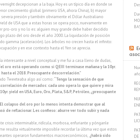
vernight decepcionan a la baja. Hoy es un típico día en donde se
Des
nor crecimiento global (primero USA, ahora China), b) mayor
Dav
jo severa presión y también obviamente el Dólar Australiano
MO
 yield de USA que a estas horas se opera poco, nuevamente en
BA
er pro-oro y no lo es: alguien muy grande debe haber decidido
rgo plazo del oro desde el año 2000. La liquidación de posición
o gamma (aceleración). Los árboles no crecen hasta el infinito:
eocupación y en ese contexto hasta el Yen se aprecia.
E
asoc
ía interesante a nivel conceptual y me fui a casa lleno de dudas,
“el oro está operando como si QEIII terminase mañana y la 10yr.
Nue
 hasta el 2018. Preocupante descorrelación.”
añ
sado Tweeteaba algo así como:
“Tengo la sensación de que
RE
correlación de mercados: cada uno opera lo que quiere y mira
RE
, 10yr. yield en USA, Euro, Oro, Plata, S&P, Petróleo, ¿preocupante
NU
El colapso del oro por lo menos intenta demostrar que al
EN
 de reflacionar. Les confieso: aburre ver todo subir y nada
PA
LI
e crisis interminable, ridícula, morbosa, enfuriante y pónganle
 me resulta virtualmente imposible recordar la última vez que estos
PA
jeantes operaron fundamentos macroeconómicos,
¿habrá sido
DE