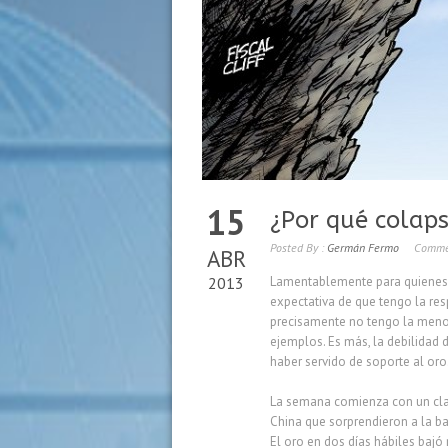
15
¿Por qué colaps
Posted By :
Germán Fermo
Comme
ABR
2013
Lamentablemente para quienes m
expectativa de que tengo la res
precisamente no tengo la menor 
ejemplos. Es más, la debilidad
haber servido de soporte al oro
La semana comienza con un cl
China que sorprendieron a la ba
El oro en dos días hábiles bajó